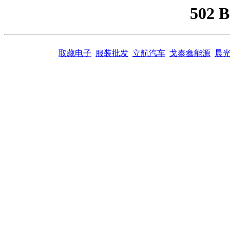
502 
取藏电子
服装批发
立航汽车
戈泰鑫能源
晨